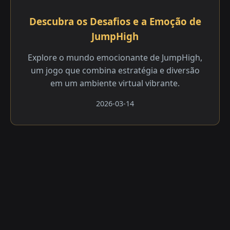
Descubra os Desafios e a Emoção de
JumpHigh
Explore o mundo emocionante de JumpHigh,
um jogo que combina estratégia e diversão
em um ambiente virtual vibrante.
2026-03-14