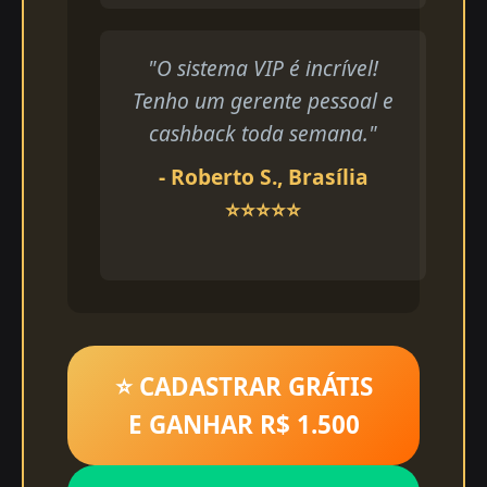
"O sistema VIP é incrível!
Tenho um gerente pessoal e
cashback toda semana."
- Roberto S., Brasília
⭐⭐⭐⭐⭐
⭐ CADASTRAR GRÁTIS
E GANHAR R$ 1.500