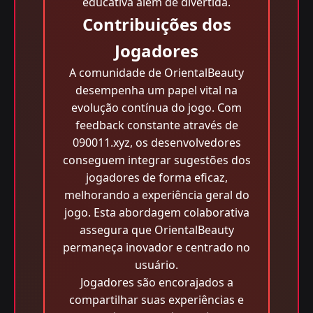
educativa além de divertida.
Contribuições dos
Jogadores
A comunidade de OrientalBeauty
desempenha um papel vital na
evolução contínua do jogo. Com
feedback constante através de
090011.xyz, os desenvolvedores
conseguem integrar sugestões dos
jogadores de forma eficaz,
melhorando a experiência geral do
jogo. Esta abordagem colaborativa
assegura que OrientalBeauty
permaneça inovador e centrado no
usuário.
Jogadores são encorajados a
compartilhar suas experiências e