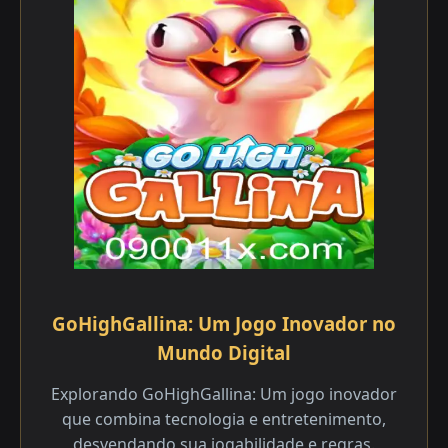
GoHighGallina: Um Jogo Inovador no
Mundo Digital
Explorando GoHighGallina: Um jogo inovador
que combina tecnologia e entretenimento,
desvendando sua jogabilidade e regras.