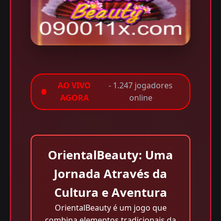
AO VIVO
- 1.247 jogadores
AGORA
online
OrientalBeauty: Uma
Jornada Através da
Cultura e Aventura
OrientalBeauty é um jogo que
combina elementos tradicionais da