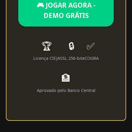
🎮 JOGAR AGORA -
DEMO GRÁTIS
🏆
🔒
✅
Licença CIEJA
SSL 256-bit
eCOGRA
🏦
Aprovado pelo Banco Central