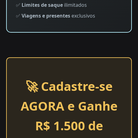
✅
Limites de saque
ilimitados
✅
Viagens e presentes
exclusivos
🚀 Cadastre-se
AGORA e Ganhe
R$ 1.500 de