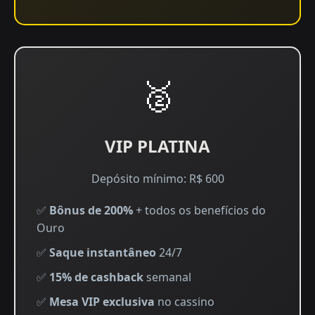
🥈
VIP PLATINA
Depósito mínimo: R$ 600
✅
Bônus de 200%
+ todos os benefícios do
Ouro
✅
Saque instantâneo
24/7
✅
15% de cashback
semanal
✅
Mesa VIP exclusiva
no cassino