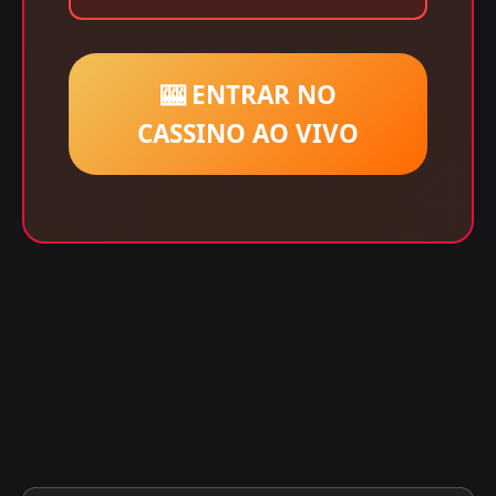
🎰 ENTRAR NO
CASSINO AO VIVO