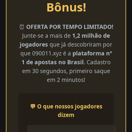
Bônus!
⏰
OFERTA POR TEMPO LIMITADO!
Junte-se a mais de
1,2 milhão de
jogadores
que já descobriram por
que 090011.xyz é a
plataforma nº
1 de apostas no Brasil
. Cadastro
em 30 segundos, primeiro saque
em 2 minutos!
💬 O que nossos jogadores
dizem