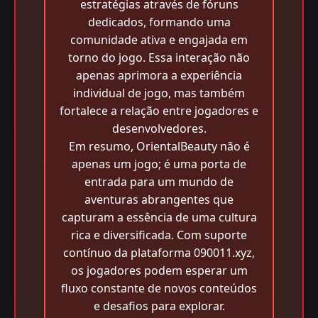
estratégias através de fóruns
dedicados, formando uma
comunidade ativa e engajada em
torno do jogo. Essa interação não
apenas aprimora a experiência
individual de jogo, mas também
fortalece a relação entre jogadores e
desenvolvedores.
Em resumo, OrientalBeauty não é
apenas um jogo; é uma porta de
entrada para um mundo de
aventuras abrangentes que
capturam a essência de uma cultura
rica e diversificada. Com suporte
contínuo da plataforma 090011.xyz,
os jogadores podem esperar um
fluxo constante de novos conteúdos
e desafios para explorar.