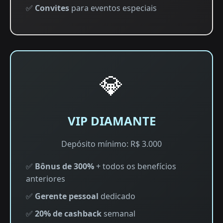
✅
Convites
para eventos especiais
💎
VIP DIAMANTE
Depósito mínimo: R$ 3.000
✅
Bônus de 300%
+ todos os benefícios
anteriores
✅
Gerente pessoal
dedicado
✅
20% de cashback
semanal