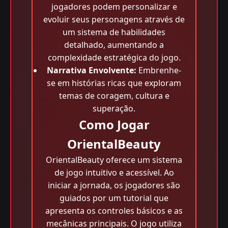
jogadores podem personalizar e
evoluir seus personagens através de
um sistema de habilidades
detalhado, aumentando a
complexidade estratégica do jogo.
Narrativa Envolvente:
Embrenhe-
se em histórias ricas que exploram
temas de coragem, cultura e
superação.
Como Jogar
OrientalBeauty
OrientalBeauty oferece um sistema
de jogo intuitivo e acessível. Ao
iniciar a jornada, os jogadores são
guiados por um tutorial que
apresenta os controles básicos e as
mecânicas principais. O jogo utiliza