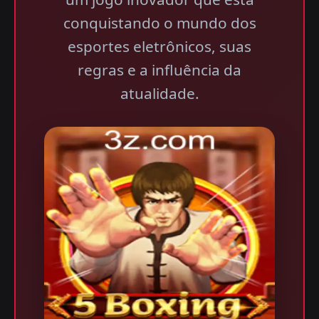
conquistando o mundo dos
esportes eletrônicos, suas
regras e a influência da
atualidade.