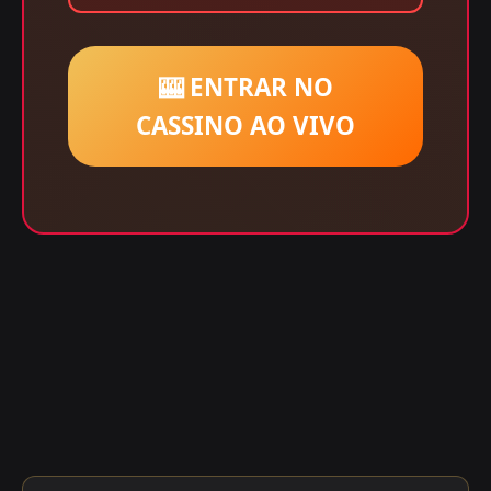
🎰 ENTRAR NO
CASSINO AO VIVO