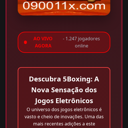
AO VIVO
- 1.247 jogadores
AGORA
online
Descubra 5Boxing: A
Nova Sensação dos
Jogos Eletrônicos
O universo dos jogos eletrônicos é
vasto e cheio de inovações. Uma das
mais recentes adições a este