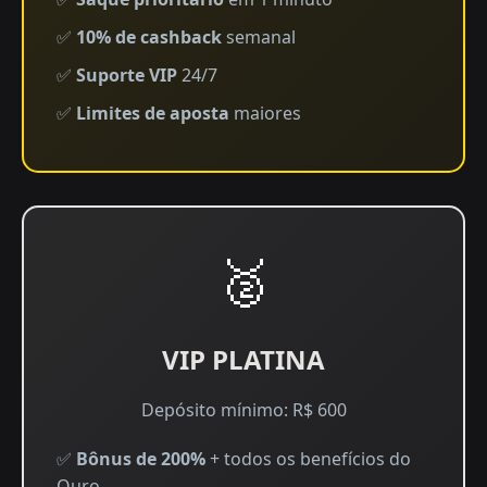
✅
10% de cashback
semanal
✅
Suporte VIP
24/7
✅
Limites de aposta
maiores
🥈
VIP PLATINA
Depósito mínimo: R$ 600
✅
Bônus de 200%
+ todos os benefícios do
Ouro