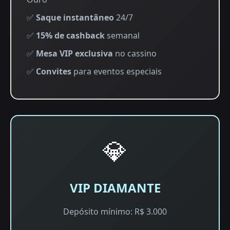
✅
Saque instantâneo
24/7
✅
15% de cashback
semanal
✅
Mesa VIP exclusiva
no cassino
✅
Convites
para eventos especiais
💎
VIP DIAMANTE
Depósito mínimo: R$ 3.000