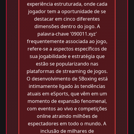
experiência estruturada, onde cada
jogador tem a oportunidade de se
destacar em cinco diferentes
dimensões dentro do jogo. A
palavra-chave '090011.xyz'
frequentemente associada ao jogo,
refere-se a aspectos específicos de
sua jogabilidade e estratégia que
estão se popularizando nas
plataformas de streaming de jogos.
O desenvolvimento de 5Boxing está
intimamente ligado às tendências
atuais em eSports, que vêm em um
momento de expansão fenomenal,
com eventos ao vivo e competições
online atraindo milhões de
espectadores em todo o mundo. A
inclusão de milhares de