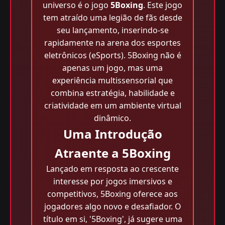
universo é o jogo
5Boxing
. Este jogo
tem atraído uma legião de fãs desde
seu lançamento, inserindo-se
rapidamente na arena dos esportes
eletrônicos (eSports). 5Boxing não é
apenas um jogo, mas uma
experiência multissensorial que
combina estratégia, habilidade e
criatividade em um ambiente virtual
dinâmico.
Uma Introdução
Atraente a 5Boxing
Lançado em resposta ao crescente
interesse por jogos imersivos e
competitivos, 5Boxing oferece aos
jogadores algo novo e desafiador. O
título em si, '5Boxing', já sugere uma