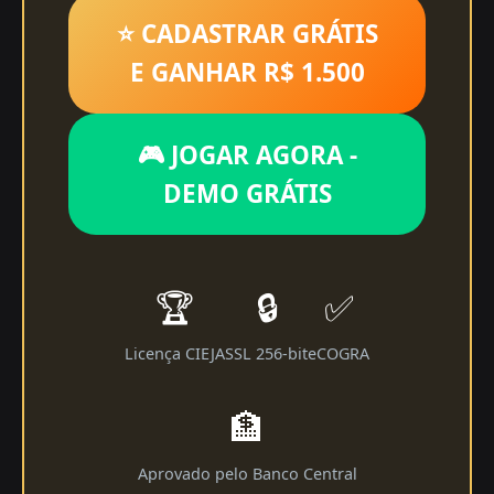
⭐ CADASTRAR GRÁTIS
E GANHAR R$ 1.500
🎮 JOGAR AGORA -
DEMO GRÁTIS
🏆
🔒
✅
Licença CIEJA
SSL 256-bit
eCOGRA
🏦
Aprovado pelo Banco Central