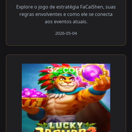
Explore o jogo de estratégia FaCaiShen, suas
regras envolventes e como ele se conecta
aos eventos atuais.
2026-05-04