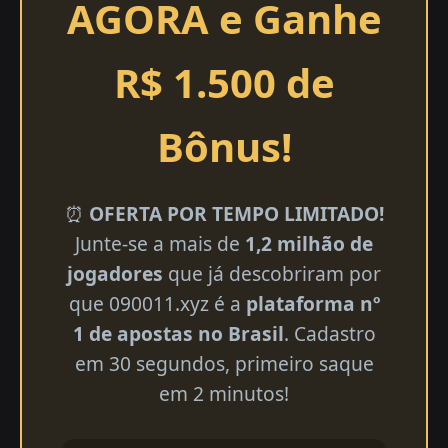
AGORA e Ganhe
R$ 1.500 de
Bônus!
⏰
OFERTA POR TEMPO LIMITADO!
Junte-se a mais de
1,2 milhão de
jogadores
que já descobriram por
que 090011.xyz é a
plataforma nº
1 de apostas no Brasil
. Cadastro
em 30 segundos, primeiro saque
em 2 minutos!