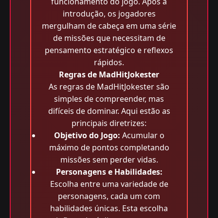
funcionamento do jogo. Após a
introdução, os jogadores
mergulham de cabeça em uma série
de missões que necessitam de
pensamento estratégico e reflexos
rápidos.
Regras de MadHitJokester
As regras de MadHitJokester são
simples de compreender, mas
difíceis de dominar. Aqui estão as
principais diretrizes:
Objetivo do Jogo:
Acumular o
máximo de pontos completando
missões sem perder vidas.
Personagens e Habilidades:
Escolha entre uma variedade de
personagens, cada um com
habilidades únicas. Esta escolha