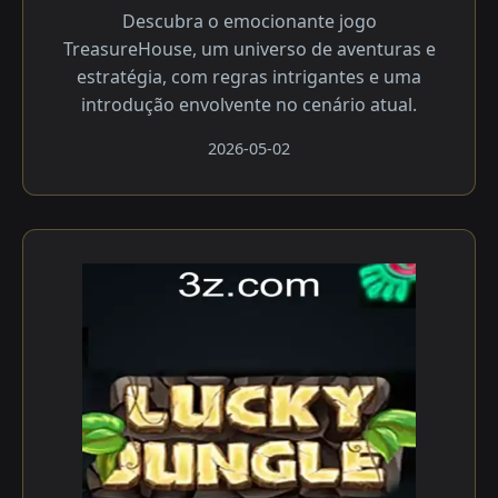
Descubra o emocionante jogo
TreasureHouse, um universo de aventuras e
estratégia, com regras intrigantes e uma
introdução envolvente no cenário atual.
2026-05-02