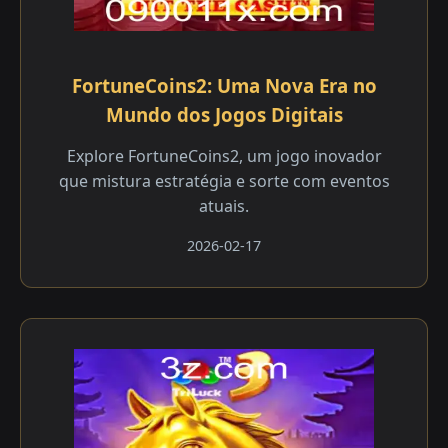
FortuneCoins2: Uma Nova Era no
Mundo dos Jogos Digitais
Explore FortuneCoins2, um jogo inovador
que mistura estratégia e sorte com eventos
atuais.
2026-02-17