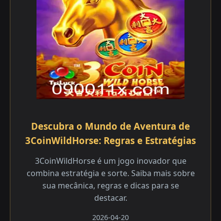
Descubra o Mundo de Aventura de
3CoinWildHorse: Regras e Estratégias
3CoinWildHorse é um jogo inovador que
combina estratégia e sorte. Saiba mais sobre
sua mecânica, regras e dicas para se
destacar.
2026-04-20