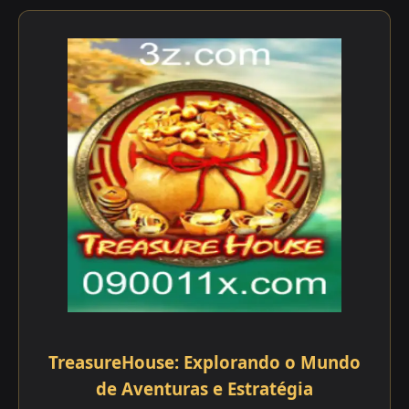
TreasureHouse: Explorando o Mundo
de Aventuras e Estratégia