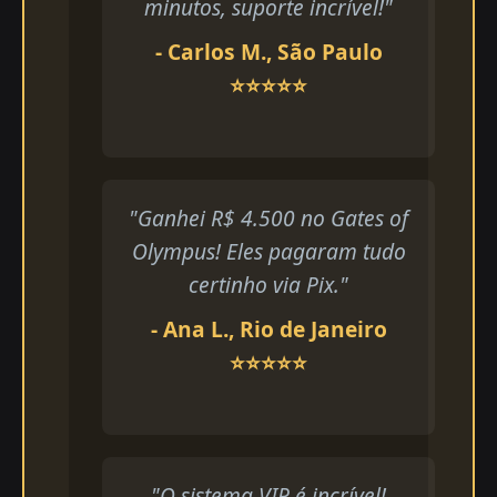
minutos, suporte incrível!"
- Carlos M., São Paulo
⭐⭐⭐⭐⭐
"Ganhei R$ 4.500 no Gates of
Olympus! Eles pagaram tudo
certinho via Pix."
- Ana L., Rio de Janeiro
⭐⭐⭐⭐⭐
"O sistema VIP é incrível!