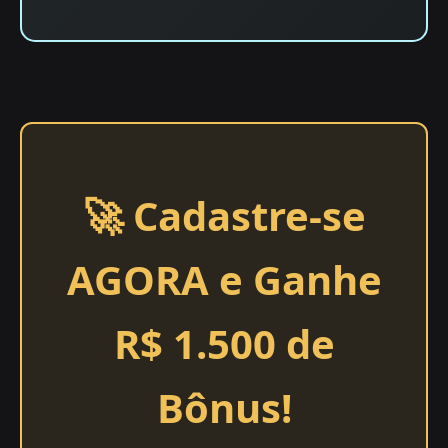
🚀 Cadastre-se
AGORA e Ganhe
R$ 1.500 de
Bônus!