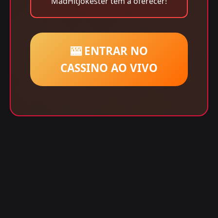
MadHitJokester tem a oferecer!
🎰 ENTRAR NO
CASSINO AO VIVO