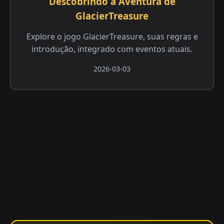
Descobrindo a Aventura de
GlacierTreasure
Explore o jogo GlacierTreasure, suas regras e
introdução, integrado com eventos atuais.
2026-03-03