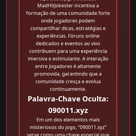
MadHitJokester incentiva a
formação de uma comunidade forte
onde jogadores podem
compartilhar dicas, estratégias e
experiências. Fóruns online
dedicados e eventos ao vivo
contribuem para uma experiência
imersiva e estimulante. A interação
entre jogadores é altamente
promovida, garantindo que a
comunidade cresça e evolua
continuamente.
Palavra-Chave Oculta:
090011.xyz
Em um dos elementos mais
misteriosos do jogo, “090011.xyz”
serve como uma chave especial que