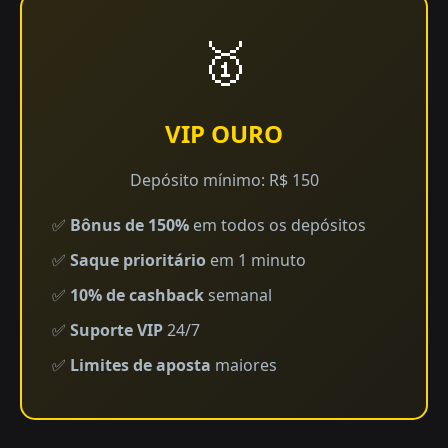
🥇
VIP OURO
Depósito mínimo: R$ 150
✅
Bônus de 150%
em todos os depósitos
✅
Saque prioritário
em 1 minuto
✅
10% de cashback
semanal
✅
Suporte VIP
24/7
✅
Limites de aposta
maiores