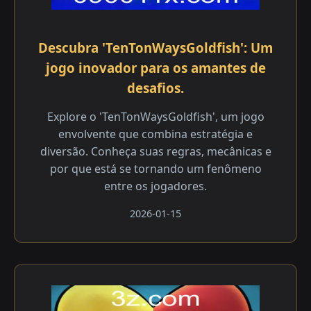
Descubra 'TenTonWaysGoldfish': Um
jogo inovador para os amantes de
desafios.
Explore o 'TenTonWaysGoldfish', um jogo
envolvente que combina estratégia e
diversão. Conheça suas regras, mecânicas e
por que está se tornando um fenômeno
entre os jogadores.
2026-01-15