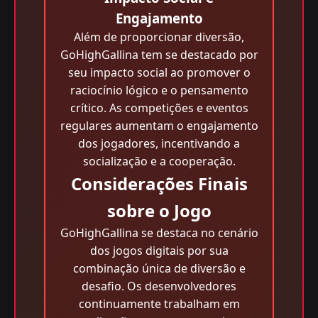
Engajamento
Além de proporcionar diversão,
GoHighGallina tem se destacado por
seu impacto social ao promover o
raciocínio lógico e o pensamento
crítico. As competições e eventos
regulares aumentam o engajamento
dos jogadores, incentivando a
socialização e a cooperação.
Considerações Finais
sobre o Jogo
GoHighGallina se destaca no cenário
dos jogos digitais por sua
combinação única de diversão e
desafio. Os desenvolvedores
continuamente trabalham em