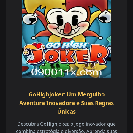
GoHighJoker: Um Mergulho
Aventura Inovadora e Suas Regras
Únicas
Descubra GoHighJoker, o jogo inovador que
combina estratégia e diversão. Aprenda suas