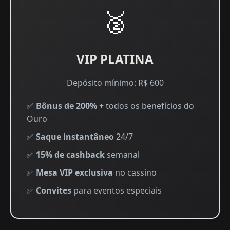
🥈
VIP PLATINA
Depósito mínimo: R$ 600
✅
Bônus de 200%
+ todos os benefícios do
Ouro
✅
Saque instantâneo
24/7
✅
15% de cashback
semanal
✅
Mesa VIP exclusiva
no cassino
✅
Convites
para eventos especiais