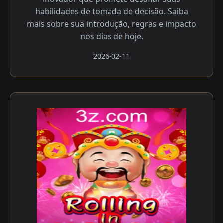
habilidades de tomada de decisão. Saiba
mais sobre sua introdução, regras e impacto
nos dias de hoje.
2026-02-11