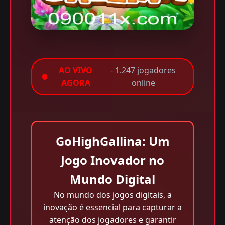
AO VIVO
- 1.247 jogadores
AGORA
online
GoHighGallina: Um
Jogo Inovador no
Mundo Digital
No mundo dos jogos digitais, a
inovação é essencial para capturar a
atenção dos jogadores e garantir