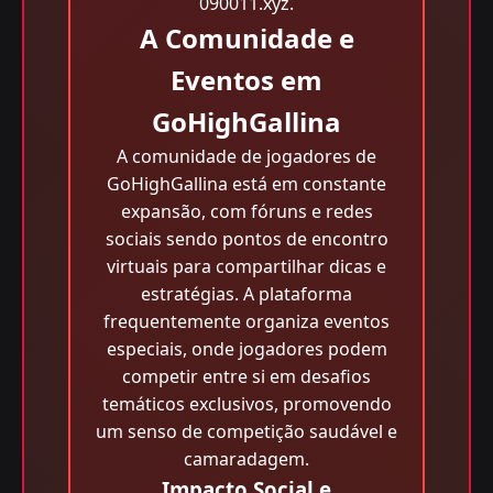
090011.xyz.
A Comunidade e
Eventos em
GoHighGallina
A comunidade de jogadores de
GoHighGallina está em constante
expansão, com fóruns e redes
sociais sendo pontos de encontro
virtuais para compartilhar dicas e
estratégias. A plataforma
frequentemente organiza eventos
especiais, onde jogadores podem
competir entre si em desafios
temáticos exclusivos, promovendo
um senso de competição saudável e
camaradagem.
Impacto Social e