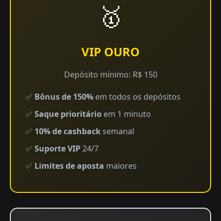
🥇
VIP OURO
Depósito mínimo: R$ 150
✅
Bônus de 150%
em todos os depósitos
✅
Saque prioritário
em 1 minuto
✅
10% de cashback
semanal
✅
Suporte VIP
24/7
✅
Limites de aposta
maiores