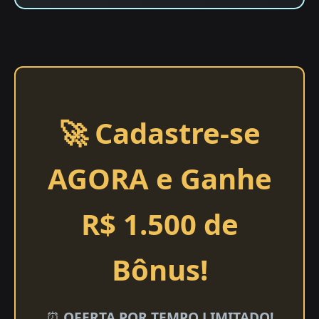
🚀 Cadastre-se
AGORA e Ganhe
R$ 1.500 de
Bônus!
⏰
OFERTA POR TEMPO LIMITADO!