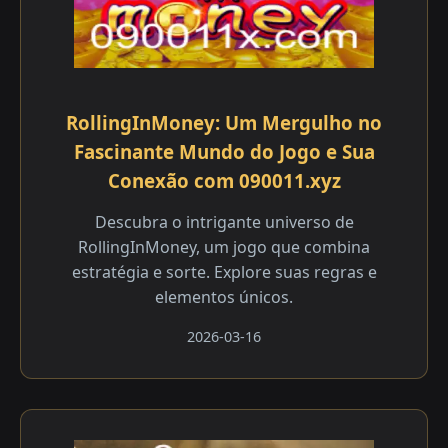
RollingInMoney: Um Mergulho no
Fascinante Mundo do Jogo e Sua
Conexão com 090011.xyz
Descubra o intrigante universo de
RollingInMoney, um jogo que combina
estratégia e sorte. Explore suas regras e
elementos únicos.
2026-03-16