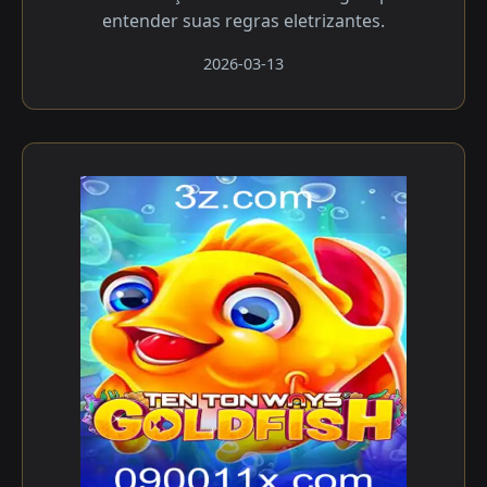
entender suas regras eletrizantes.
2026-03-13