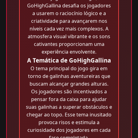
GoHighGallina desafia os jogadores
a usarem o raciocínio lógico e a
criatividade para avançarem nos
níveis cada vez mais complexos. A
atmosfera visual vibrante e os sons
cativantes proporcionam uma
experiência envolvente.
A Temática de GoHighGallina
O tema principal do jogo gira em
torno de galinhas aventureiras que
buscam alcançar grandes alturas.
Os jogadores são incentivados a
pensar fora da caixa para ajudar
suas galinhas a superar obstáculos e
chegar ao topo. Esse tema inusitado
provoca risos e estimula a
curiosidade dos jogadores em cada
fase completada.