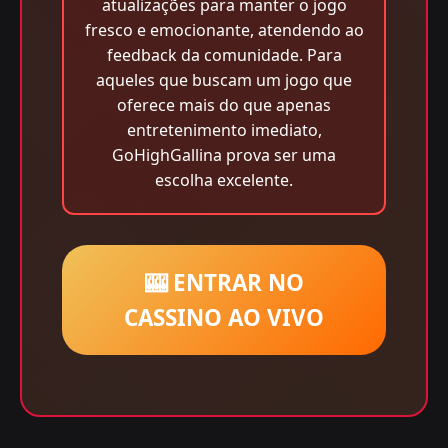
atualizações para manter o jogo
fresco e emocionante, atendendo ao
feedback da comunidade. Para
aqueles que buscam um jogo que
oferece mais do que apenas
entretenimento imediato,
GoHighGallina prova ser uma
escolha excelente.
🎰 ENTRAR NO
CASSINO AO VIVO