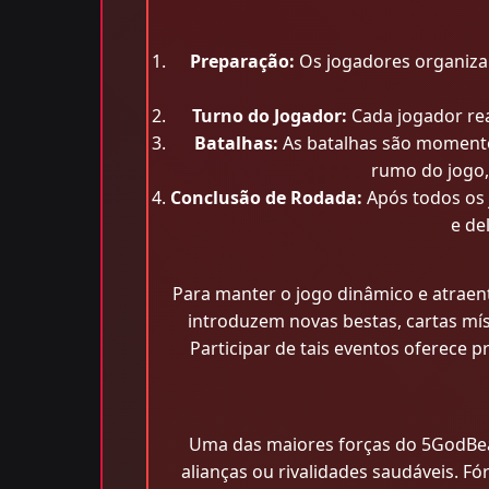
Preparação:
Os jogadores organizam
Turno do Jogador:
Cada jogador rea
Batalhas:
As batalhas são momentos
rumo do jogo,
Conclusão de Rodada:
Após todos os 
e de
Para manter o jogo dinâmico e atraen
introduzem novas bestas, cartas mís
Participar de tais eventos oferece 
Uma das maiores forças do 5GodBeas
alianças ou rivalidades saudáveis. Fó