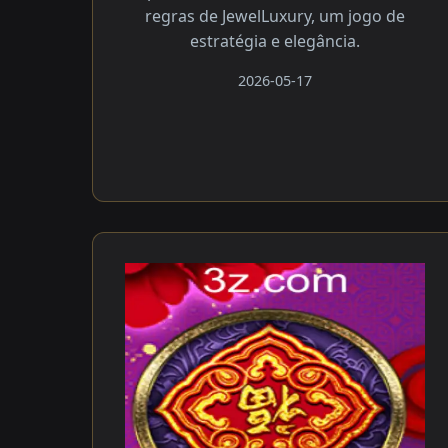
regras de JewelLuxury, um jogo de
estratégia e elegância.
2026-05-17