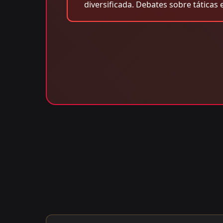
diversificada. Debates sobre tática