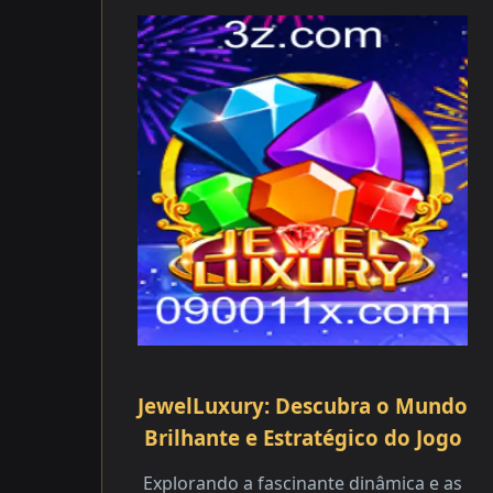
JewelLuxury: Descubra o Mundo
Brilhante e Estratégico do Jogo
Explorando a fascinante dinâmica e as