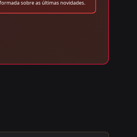
nformada sobre as últimas novidades.