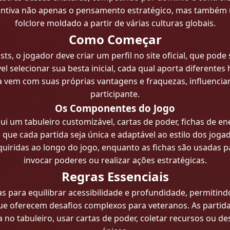
incentiva não apenas o pensamento estratégico, mas també
folclore moldado a partir de várias culturas globais.
Como Começar
ts, o jogador deve criar um perfil no site oficial, que pod
vel selecionar sua besta inicial, cada qual aporta diferentes 
ra vem com suas próprias vantagens e fraquezas, influencia
participante.
Os Componentes do Jogo
lui um tabuleiro customizável, cartas de poder, fichas de e
ue cada partida seja única e adaptável ao estilo dos joga
quiridas ao longo do jogo, enquanto as fichas são usadas p
invocar poderes ou realizar ações estratégicas.
Regras Essenciais
s para equilibrar acessibilidade e profundidade, permitind
oferecem desafios complexos para veteranos. As partidas
no tabuleiro, usar cartas de poder, coletar recursos ou de