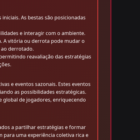
niciais. As bestas são posicionadas
ilidades e interagir com o ambiente.
. A vitória ou derrota pode mudar o
 ao derrotado.
ermitindo reavaliação das estratégias
ções.
vas e eventos sazonais. Estes eventos
ando as possibilidades estratégicas.
de global de jogadores, enriquecendo
os a partilhar estratégias e formar
m para uma experiência coletiva rica e