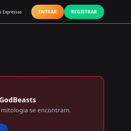
ENTRAR
REGISTRAR
s Expressas
5GodBeasts
 mitologia se encontram.