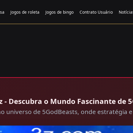
esa
Jogos de roleta
Jogos de bingo
Contrato Usuário
Notícia
z - Descubra o Mundo Fascinante de 
 universo de 5GodBeasts, onde estratégia e