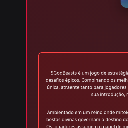
5GodBeasts é um jogo de estratégia
desafios épicos. Combinando os melho
única, atraente tanto para jogadores
sua introdução,
Ambientado em um reino onde mitolo
bestas divinas governam o destino do 
Os jogadores assumem o papel de mes