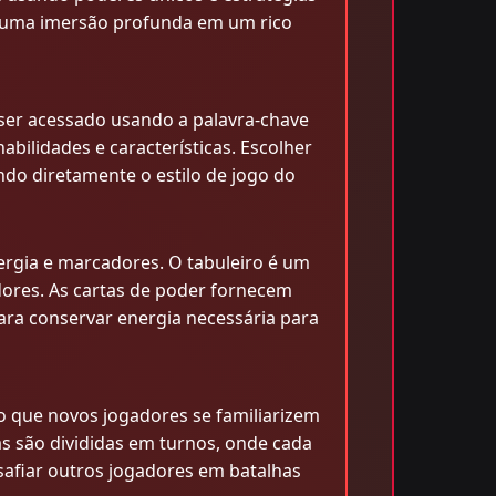
m uma imersão profunda em um rico
e ser acessado usando a palavra-chave
habilidades e características. Escolher
ndo diretamente o estilo de jogo do
nergia e marcadores. O tabuleiro é um
dores. As cartas de poder fornecem
ara conservar energia necessária para
o que novos jogadores se familiarizem
 são divididas em turnos, onde cada
safiar outros jogadores em batalhas