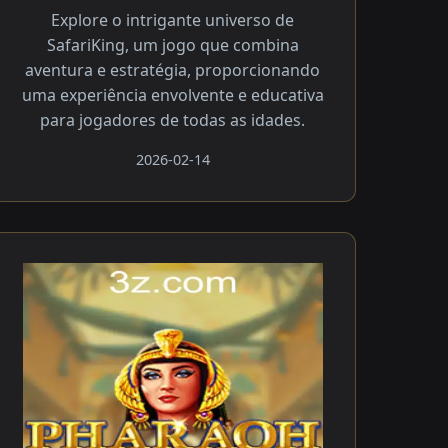
Explore o intrigante universo de
SafariKing, um jogo que combina
aventura e estratégia, proporcionando
uma experiência envolvente e educativa
para jogadores de todas as idades.
2026-02-14