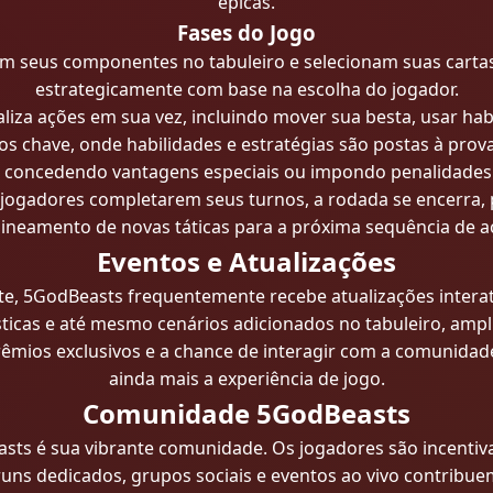
épicas.
Fases do Jogo
 seus componentes no tabuleiro e selecionam suas cartas i
estrategicamente com base na escolha do jogador.
liza ações em sua vez, incluindo mover sua besta, usar hab
 chave, onde habilidades e estratégias são postas à prova
 concedendo vantagens especiais ou impondo penalidades
jogadores completarem seus turnos, a rodada se encerra, p
lineamento de novas táticas para a próxima sequência de a
Eventos e Atualizações
te, 5GodBeasts frequentemente recebe atualizações interati
ticas e até mesmo cenários adicionados no tabuleiro, ampli
prêmios exclusivos e a chance de interagir com a comunida
ainda mais a experiência de jogo.
Comunidade 5GodBeasts
ts é sua vibrante comunidade. Os jogadores são incentivad
runs dedicados, grupos sociais e eventos ao vivo contribue