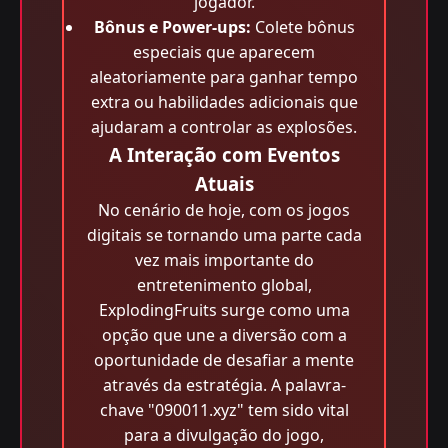
jogador.
Bônus e Power-ups:
Colete bônus
especiais que aparecem
aleatoriamente para ganhar tempo
extra ou habilidades adicionais que
ajudaram a controlar as explosões.
A Interação com Eventos
Atuais
No cenário de hoje, com os jogos
digitais se tornando uma parte cada
vez mais importante do
entretenimento global,
ExplodingFruits surge como uma
opção que une a diversão com a
oportunidade de desafiar a mente
através da estratégia. A palavra-
chave "090011.xyz" tem sido vital
para a divulgação do jogo,