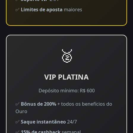
✅
Limites de aposta
maiores
🥈
VIP PLATINA
Depósito mínimo: R$ 600
✅
Bônus de 200%
+ todos os benefícios do
Ouro
✅
Saque instantâneo
24/7
✅
15% de cashback
semanal