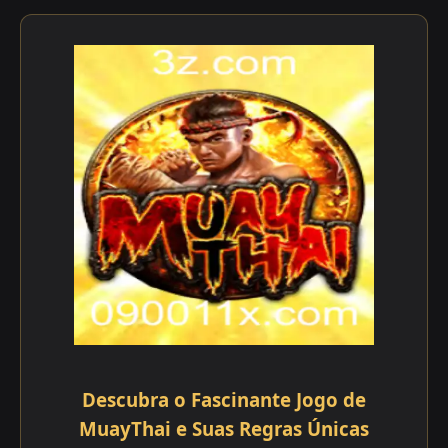
Descubra o Fascinante Jogo de
MuayThai e Suas Regras Únicas