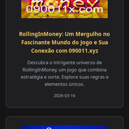
RollingInMoney: Um Mergulho no
Fascinante Mundo do Jogo e Sua
Conexão com 090011.xyz
Descubra o intrigante universo de
RollingInMoney, um jogo que combina
estratégia e sorte. Explore suas regras e
elementos únicos.
2026-03-16