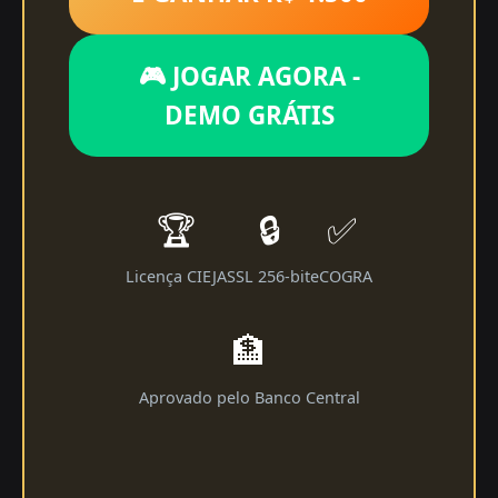
🎮 JOGAR AGORA -
DEMO GRÁTIS
🏆
🔒
✅
Licença CIEJA
SSL 256-bit
eCOGRA
🏦
Aprovado pelo Banco Central