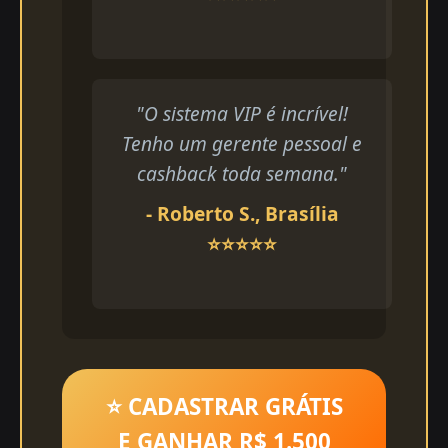
"O sistema VIP é incrível!
Tenho um gerente pessoal e
cashback toda semana."
- Roberto S., Brasília
⭐⭐⭐⭐⭐
⭐ CADASTRAR GRÁTIS
E GANHAR R$ 1.500