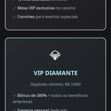
✅
Mesa VIP exclusiva
no cassino
✅
Convites
para eventos especiais
💎
VIP DIAMANTE
Depósito mínimo: R$ 3.000
✅
Bônus de 300%
+ todos os benefícios
anteriores
✅
Gerente pessoal
dedicado