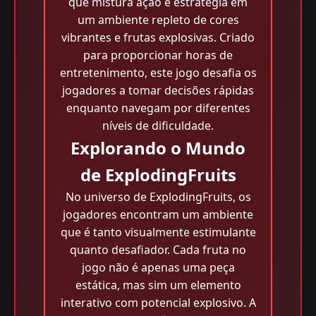
que mistura ação e estratégia em
um ambiente repleto de cores
vibrantes e frutas explosivas. Criado
para proporcionar horas de
entretenimento, este jogo desafia os
jogadores a tomar decisões rápidas
enquanto navegam por diferentes
níveis de dificuldade.
Explorando o Mundo
de ExplodingFruits
No universo de ExplodingFruits, os
jogadores encontram um ambiente
que é tanto visualmente estimulante
quanto desafiador. Cada fruta no
jogo não é apenas uma peça
estática, mas sim um elemento
interativo com potencial explosivo. A