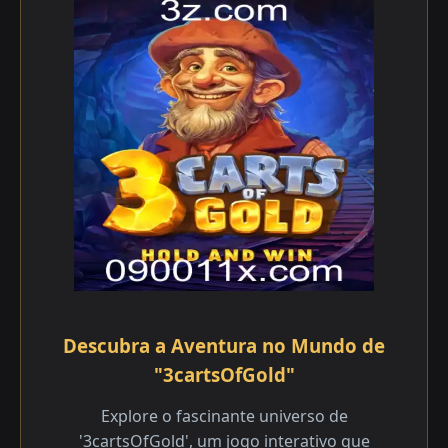
Descubra a Aventura no Mundo de
"3cartsOfGold"
Explore o fascinante universo de
'3cartsOfGold', um jogo interativo que