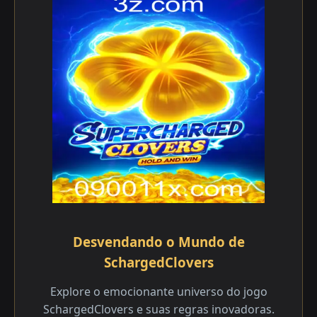
Desvendando o Mundo de
SchargedClovers
Explore o emocionante universo do jogo
SchargedClovers e suas regras inovadoras.