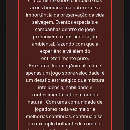
criticamente sobre o impacto das
ações humanas na natureza e a
importância da preservação da vida
selvagem. Eventos especiais e
campanhas dentro do jogo
promovem a conscientização
ambiental, fazendo com que a
experiência vá além do
entretenimento puro.
Em suma, RunningAnimals não é
apenas um jogo sobre velocidade; é
um desafio estratégico que mistura
inteligência, habilidade e
conhecimento sobre o mundo
natural. Com uma comunidade de
jogadores cada vez maior e
melhorias contínuas, continua a ser
um exemplo brilhante de como os