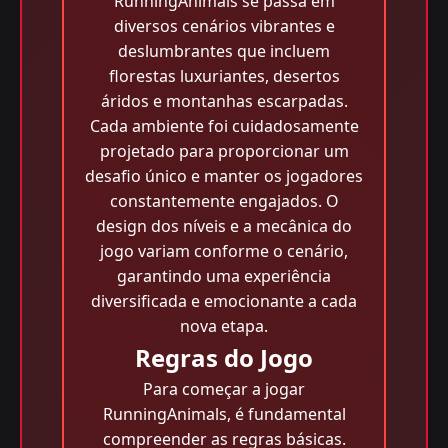
RunningAnimals se passa em
diversos cenários vibrantes e
deslumbrantes que incluem
florestas luxuriantes, desertos
áridos e montanhas escarpadas.
Cada ambiente foi cuidadosamente
projetado para proporcionar um
desafio único e manter os jogadores
constantemente engajados. O
design dos níveis e a mecânica do
jogo variam conforme o cenário,
garantindo uma experiência
diversificada e emocionante a cada
nova etapa.
Regras do Jogo
Para começar a jogar
RunningAnimals, é fundamental
compreender as regras básicas.