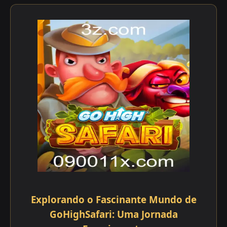
Explorando o Fascinante Mundo de
GoHighSafari: Uma Jornada