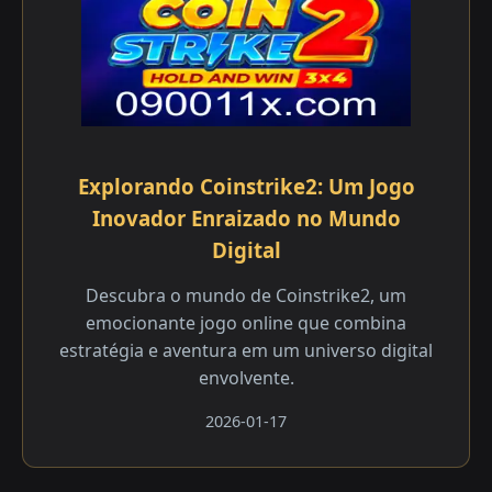
Explorando Coinstrike2: Um Jogo
Inovador Enraizado no Mundo
Digital
Descubra o mundo de Coinstrike2, um
emocionante jogo online que combina
estratégia e aventura em um universo digital
envolvente.
2026-01-17