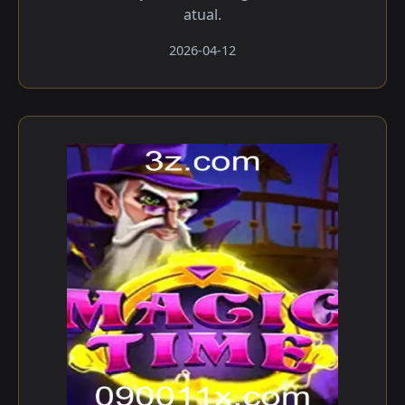
atual.
2026-04-12