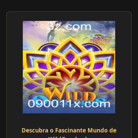
Descubra o Fascinante Mundo de