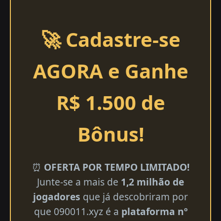
🚀 Cadastre-se
AGORA e Ganhe
R$ 1.500 de
Bônus!
⏰
OFERTA POR TEMPO LIMITADO!
Junte-se a mais de
1,2 milhão de
jogadores
que já descobriram por
que 090011.xyz é a
plataforma nº