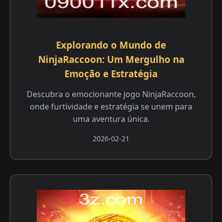
Explorando o Mundo de
NinjaRaccoon: Um Mergulho na
Emoção e Estratégia
Descubra o emocionante jogo NinjaRaccoon,
onde furtividade e estratégia se unem para
uma aventura única.
2026-02-21