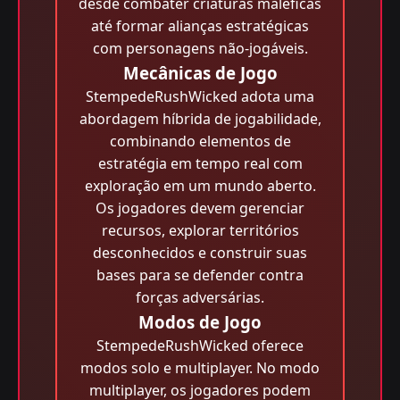
desde combater criaturas maléficas
até formar alianças estratégicas
com personagens não-jogáveis.
Mecânicas de Jogo
StempedeRushWicked adota uma
abordagem híbrida de jogabilidade,
combinando elementos de
estratégia em tempo real com
exploração em um mundo aberto.
Os jogadores devem gerenciar
recursos, explorar territórios
desconhecidos e construir suas
bases para se defender contra
forças adversárias.
Modos de Jogo
StempedeRushWicked oferece
modos solo e multiplayer. No modo
multiplayer, os jogadores podem