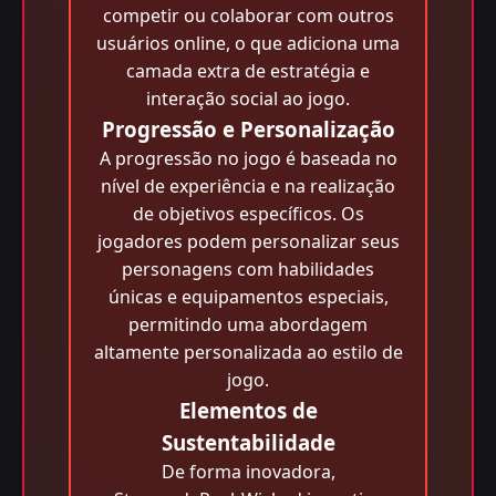
competir ou colaborar com outros
usuários online, o que adiciona uma
camada extra de estratégia e
interação social ao jogo.
Progressão e Personalização
A progressão no jogo é baseada no
nível de experiência e na realização
de objetivos específicos. Os
jogadores podem personalizar seus
personagens com habilidades
únicas e equipamentos especiais,
permitindo uma abordagem
altamente personalizada ao estilo de
jogo.
Elementos de
Sustentabilidade
De forma inovadora,