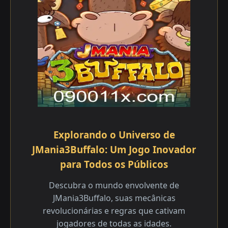
Explorando o Universo de
JMania3Buffalo: Um Jogo Inovador
para Todos os Públicos
Descubra o mundo envolvente de
JMania3Buffalo, suas mecânicas
revolucionárias e regras que cativam
jogadores de todas as idades.