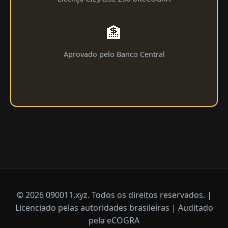
🏦
Aprovado pelo Banco Central
© 2026 090011.xyz. Todos os direitos reservados. |
Licenciado pelas autoridades brasileiras | Auditado
pela eCOGRA