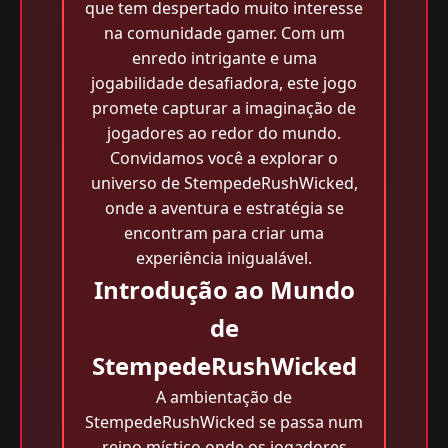
que tem despertado muito interesse
na comunidade gamer. Com um
enredo intrigante e uma
jogabilidade desafiadora, este jogo
promete capturar a imaginação de
jogadores ao redor do mundo.
Convidamos você a explorar o
universo de StempedeRushWicked,
onde a aventura e estratégia se
encontram para criar uma
experiência inigualável.
Introdução ao Mundo
de
StempedeRushWicked
A ambientação de
StempedeRushWicked se passa num
reino místico onde os jogadores