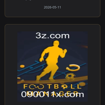
2026-05-11