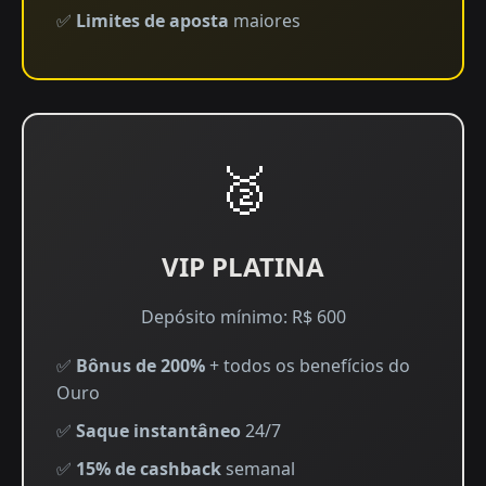
✅
Limites de aposta
maiores
🥈
VIP PLATINA
Depósito mínimo: R$ 600
✅
Bônus de 200%
+ todos os benefícios do
Ouro
✅
Saque instantâneo
24/7
✅
15% de cashback
semanal