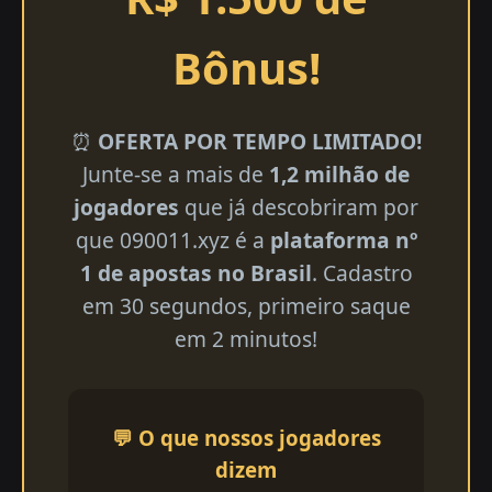
Bônus!
⏰
OFERTA POR TEMPO LIMITADO!
Junte-se a mais de
1,2 milhão de
jogadores
que já descobriram por
que 090011.xyz é a
plataforma nº
1 de apostas no Brasil
. Cadastro
em 30 segundos, primeiro saque
em 2 minutos!
💬 O que nossos jogadores
dizem