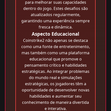
para melhorar suas capacidades
dentro do jogo. Estes desafios são
atualizados regularmente,
garantindo uma experiência sempre
fresca e dinâmica.
Aspecto Educacional
Coinstrike2 não apenas se destaca
como uma fonte de entretenimento,
mas também como uma plataforma
educacional que promove o
pensamento crítico e habilidades
estratégicas. Ao integrar problemas
do mundo real e simulações
estratégicas, os jogadores têm a
oportunidade de desenvolver novas
habilidades e aumentar seu
conhecimento de maneira divertida
e interativa.