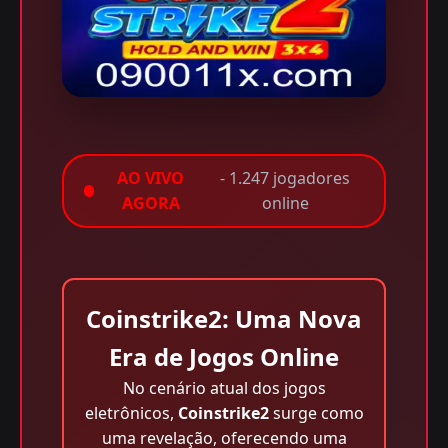
AO VIVO
- 1.247 jogadores
AGORA
online
Coinstrike2: Uma Nova
Era de Jogos Online
No cenário atual dos jogos
eletrônicos,
Coinstrike2
surge como
uma revelação, oferecendo uma