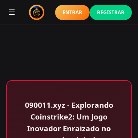
☰
ENTRAR
REGISTRAR
090011.xyz - Explorando
Coinstrike2: Um Jogo
Inovador Enraizado no