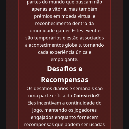
partes do mundo que buscam não
apenas a vitória, mas também
prêmios em moeda virtual e
reconhecimento dentro da
comunidade gamer. Estes eventos
são temporários e estão associados
a acontecimentos globais, tornando
cada experiência única e
empolgante.
Desafios e
Recompensas
Os desafios diários e semanais são
uma parte crítica do
Coinstrike2
.
Eles incentivam a continuidade do
jogo, mantendo os jogadores
engajados enquanto fornecem
recompensas que podem ser usadas