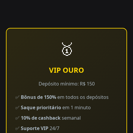
🥇
VIP OURO
Depósito mínimo: R$ 150
✅
Bônus de 150%
em todos os depósitos
✅
Saque prioritário
em 1 minuto
✅
10% de cashback
semanal
✅
Suporte VIP
24/7