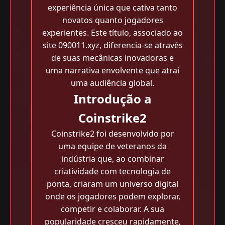
experiência única que cativa tanto
novatos quanto jogadores
experientes. Este título, associado ao
site 090011.xyz, diferencia-se através
de suas mecânicas inovadoras e
uma narrativa envolvente que atrai
uma audiência global.
Introdução a
Coinstrike2
Coinstrike2 foi desenvolvido por
uma equipe de veteranos da
indústria que, ao combinar
criatividade com tecnologia de
ponta, criaram um universo digital
onde os jogadores podem explorar,
competir e colaborar. A sua
popularidade cresceu rapidamente,