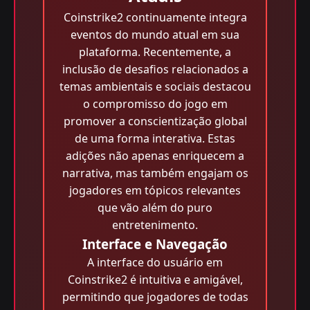
Coinstrike2 continuamente integra
eventos do mundo atual em sua
plataforma. Recentemente, a
inclusão de desafios relacionados a
temas ambientais e sociais destacou
o compromisso do jogo em
promover a conscientização global
de uma forma interativa. Estas
adições não apenas enriquecem a
narrativa, mas também engajam os
jogadores em tópicos relevantes
que vão além do puro
entretenimento.
Interface e Navegação
A interface do usuário em
Coinstrike2 é intuitiva e amigável,
permitindo que jogadores de todas