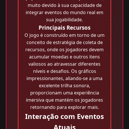
muito devido à sua capacidade de
integrar eventos do mundo real em
sua jogabilidade.
Principais Recursos
O jogo é construído em torno de um
conceito de estratégia de coleta de
recursos, onde os jogadores devem
acumular moedas e outros itens
valiosos ao atravessar diferentes
níveis e desafios. Os gráficos
impressionantes, aliando-se a uma
excelente trilha sonora,
proporcionam uma experiência
imersiva que mantém os jogadores
retornando para explorar mais.
Interação com Eventos
Atuais